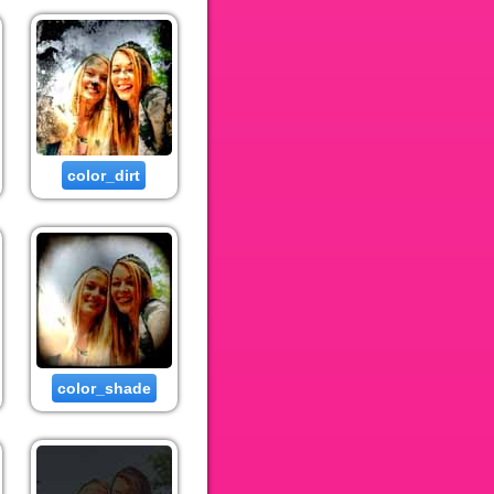
color_dirt
color_shade