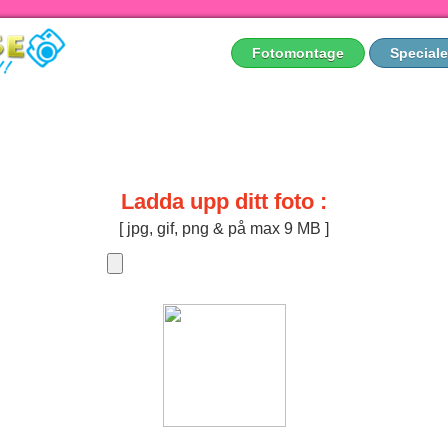
Fotomontage
Speciale
Ladda upp ditt foto :
[ jpg, gif, png & på max 9 MB ]