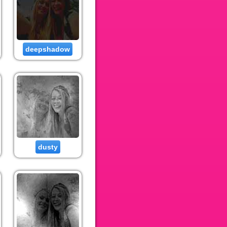
deepshadow
dusty