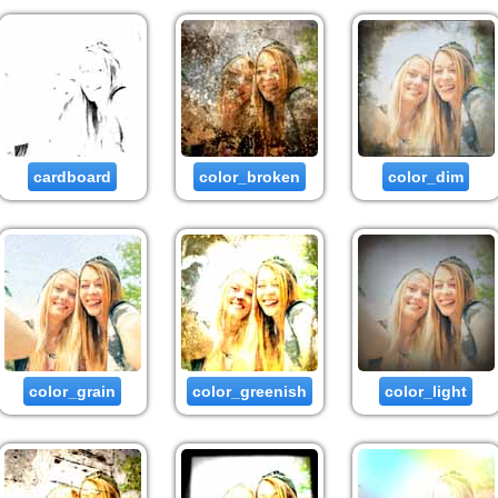
cardboard
color_broken
color_dim
color_grain
color_greenish
color_light