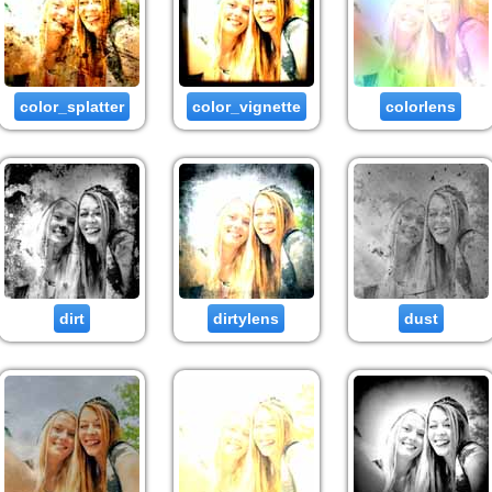
color_splatter
color_vignette
colorlens
dirt
dirtylens
dust