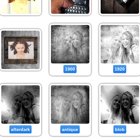
1900
1920
afterdark
antique
blob