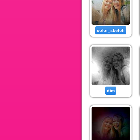
color_sketch
dim